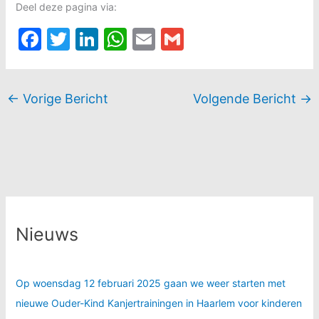
Deel deze pagina via:
F
T
Li
W
E
G
a
w
n
h
m
m
c
itt
k
at
ai
ai
←
Vorige Bericht
Volgende Bericht
→
e
er
e
s
l
l
b
dI
A
o
n
p
o
p
k
Nieuws
Op woensdag 12 februari 2025 gaan we weer starten met
nieuwe Ouder-Kind Kanjertrainingen in Haarlem voor kinderen