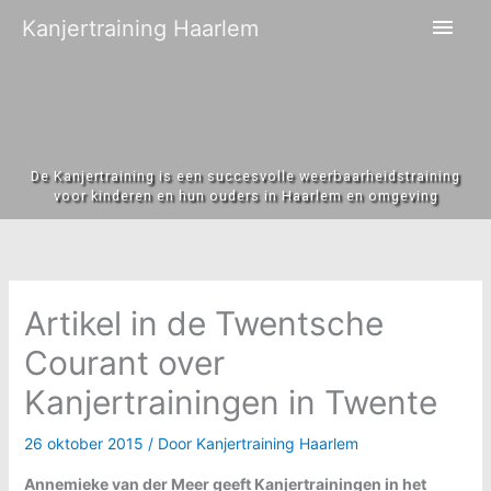
Hoo
Kanjertraining Haarlem
De Kanjertraining is een succesvolle weerbaarheidstraining
voor kinderen en hun ouders in Haarlem en omgeving
Artikel in de Twentsche
Courant over
Kanjertrainingen in Twente
26 oktober 2015
/ Door
Kanjertraining Haarlem
Annemieke van der Meer geeft Kanjertrainingen in het