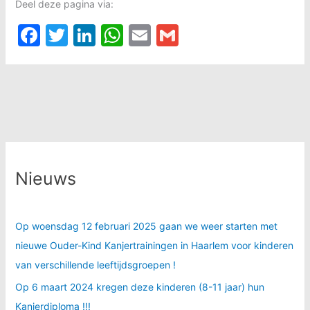
Deel deze pagina via:
F
T
Li
W
E
G
a
w
n
h
m
m
c
itt
k
at
ai
ai
e
er
e
s
l
l
b
dI
A
o
n
p
o
p
Nieuws
k
Op woensdag 12 februari 2025 gaan we weer starten met
nieuwe Ouder-Kind Kanjertrainingen in Haarlem voor kinderen
van verschillende leeftijdsgroepen !
Op 6 maart 2024 kregen deze kinderen (8-11 jaar) hun
Kanjerdiploma !!!