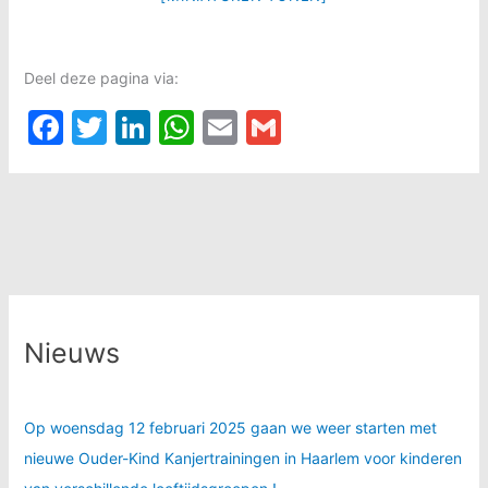
Deel deze pagina via:
F
T
Li
W
E
G
a
w
n
h
m
m
c
itt
k
at
ai
ai
e
er
e
s
l
l
b
dI
A
o
n
p
o
p
Nieuws
k
Op woensdag 12 februari 2025 gaan we weer starten met
nieuwe Ouder-Kind Kanjertrainingen in Haarlem voor kinderen